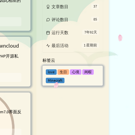
因此相应的
文章数目
37
评论数目
85
运行天数
7年92天
cloud
最后活动
1 星期前
e的PHP开源私
标签云
love
生日
心境
闲暇
Minecraft
7.0界面反