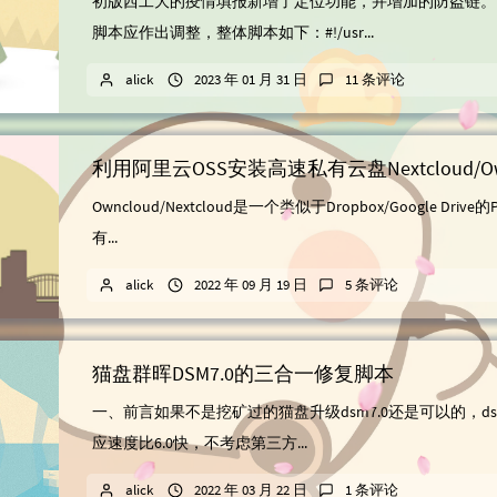
初版西工大的疫情填报新增了定位功能，并增加的防盗链。
脚本应作出调整，整体脚本如下：#!/usr...
alick
2023 年 01 月 31 日
11 条评论
利用阿里云OSS安装高速私有云盘Nextcloud/Own
Owncloud/Nextcloud是一个类似于Dropbox/Google Driv
有...
alick
2022 年 09 月 19 日
5 条评论
猫盘群晖DSM7.0的三合一修复脚本
一、前言如果不是挖矿过的猫盘升级dsm7.0还是可以的，dsm
应速度比6.0快，不考虑第三方...
alick
2022 年 03 月 22 日
1 条评论