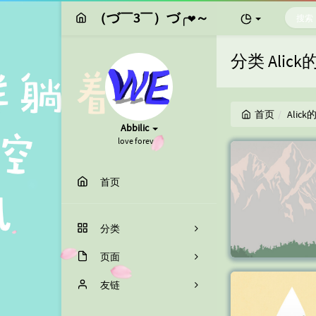
（づ￣3￣）づ╭❤～
分类 Alic
首页
Alic
Abbilic
love forever
首页
分类
Alick与Abby的love时
页面
光
微光
友链
Alick的Code时间
相识相知
杰哥小栈