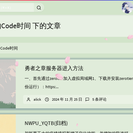
1
k的Code时间 下的文章
2
3
k的Code时间
4
5
6
勇者之章服务器进入方法
7
一、首先通过zerotier加入虚拟局域网1、下载并安装zeroti
8
份运行）：https:...
李
9
alick
2024 年 11 月 25 日
5 条评论
10
NWPU_YQTB(归档)