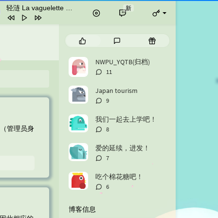
轻涟 La vaguelette
新
- HOYO-MiX
轻涟 La vaguelette
HOYO-MiX
热
最
随
貴方の側に。
りりあ。
门
新
机
文
评
文
NWPU_YQTB(归档)
喜欢你
Beyond
章
论
章
评
11
越长大越孤单
牛奶咖啡
论
数：
Japan tourism
如愿
王梓琪
评
9
论
留白—《乔家的儿女》OST
数：
我们一起去上学吧！
七哼Qhyung / 柿阿柿阿
月光总会落在你身上
杜宣达
评
er（管理员身
8
论
걱정말아요 그대(你不要担心)（翻自
数：
爱的延续，进发！
笛）
Eastar东星
Someone Like You
Adele
评
7
论
心做し
双笙（陈元汐）
数：
吃个棉花糖吧！
评
6
论
数：
博客信息