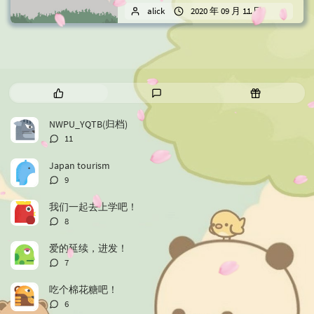
玩家想搭建国际版...
alick
2020 年 09 月 11 日
2 条评
热
最
随
门
新
机
文
评
文
NWPU_YQTB(归档)
章
论
章
评
11
论
数：
Japan tourism
评
9
论
数：
我们一起去上学吧！
评
8
论
数：
爱的延续，进发！
评
7
论
数：
吃个棉花糖吧！
评
6