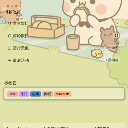
论
数：
博客信息
文章数目
37
评论数目
85
运行天数
7年99天
最后活动
1 星期前
标签云
love
生日
心境
闲暇
Minecraft