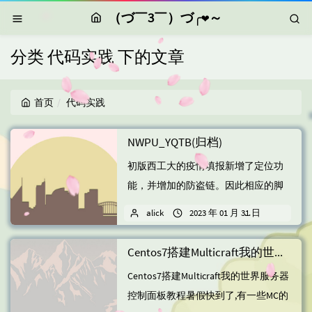
（づ￣3￣）づ╭❤～
分类 代码实践 下的文章
首页
代码实践
NWPU_YQTB(归档)
初版西工大的疫情填报新增了定位功
能，并增加的防盗链。因此相应的脚
本应作出调整，整体脚本如下：
alick
2023 年 01 月 31 日
11 条
#!/usr...
Centos7搭建Multicraft我的世界服务器控制面板教程
Centos7搭建Multicraft我的世界服务器
控制面板教程暑假快到了,有一些MC的